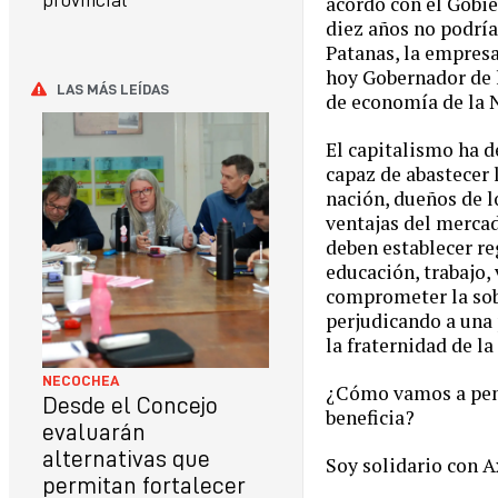
provincial
acordó con el Gobie
diez años no podría
Patanas, la empres
hoy Gobernador de l
LAS MÁS LEÍDAS
de economía de la 
El capitalismo ha d
capaz de abastecer
nación, dueños de l
ventajas del mercad
deben establecer re
educación, trabajo,
comprometer la sob
perjudicando a una 
la fraternidad de la
NECOCHEA
¿Cómo vamos a pensa
Desde el Concejo
beneficia?
evaluarán
alternativas que
Soy solidario co
permitan fortalecer