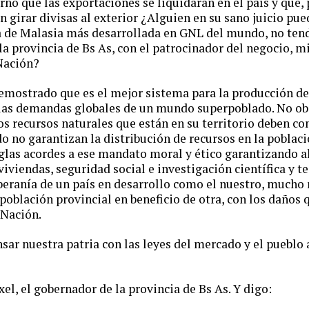
rno que las exportaciones se liquidaran en el país y que
n girar divisas al exterior ¿Alguien en su sano juicio pu
a de Malasia más desarrollada en GNL del mundo, no tend
a provincia de Bs As, con el patrocinador del negocio, m
Nación?
emostrado que es el mejor sistema para la producción de 
 las demandas globales de un mundo superpoblado. No obs
os recursos naturales que están en su territorio deben co
o no garantizan la distribución de recursos en la població
glas acordes a ese mandato moral y ético garantizando a
 viviendas, seguridad social e investigación científica y 
eranía de un país en desarrollo como el nuestro, mucho
población provincial en beneficio de otra, con los daños 
 Nación.
r nuestra patria con las leyes del mercado y el pueblo 
n Axel, el gobernador de la provincia de Bs As. Y