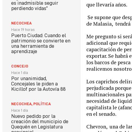
es inadmisible seguir
que llevaría años.
perdiendo vidas”
Se supone que desp
de Malasia, tendrá 
NECOCHEA
Hace 19 horas
Puerto Ciudad: Cuando el
Me pregunto si será
patrimonio se convierte en
adicional que requ
una herramienta de
capacitación de pers
aprendizaje
exportar. Se habrá 
los barcos de pesca
CONCEJO
realicemos nosotr
Hace 1 día
Por unanimidad,
Los caprichos delir
Concejales le piden a
perjudicada porque 
Kicillof por la Autovía 88
multinacionales par
necesidad de liquid
NECOCHEA
,
POLÍTICA
capitalista le (afan
Hace 1 día
en el senado.
Nuevo pedido por la
creación del municipio de
Chevron, una de las
Quequén en Legislatura