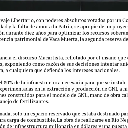
lvaje Libertario, con poderes absolutos votados por un 
ad y la falta de amor a la Patria, se apropie de un proye
ón durante diez años para optimizar los recursos sobera
stencia patrimonial de Vaca Muerta, la segunda reserva d
cia el discurso Macartista, reflotado por el insano que 
os, exponiendo como razón de sus decisiones intentar an
a, a cualquiera que defienda los intereses nacionales.
el 80% de la infraestructura necesaria para que se insta
xperimentadas en la extracción y producción de GNL a n
nes construidos para el modelo de GNL, mano de obra cal
anejo de fertilizantes.
nada, solo un espacio reservado que estaba destinado par
ara carga de combustible. La obra de realizarse en Rio Ne
ión de infraestructura millonaria en dólares y una puest