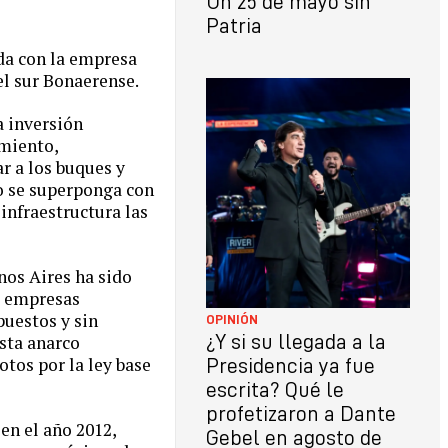
Un 25 de mayo sin
Patria
da con la empresa
el sur Bonaerense.
a inversión
amiento,
ar a los buques y
no se superponga con
infraestructura las
nos Aires ha sido
s empresas
puestos y sin
OPINIÓN
¿Y si su llegada a la
ista anarco
otos por la ley base
Presidencia ya fue
escrita? Qué le
profetizaron a Dante
en el año 2012,
Gebel en agosto de