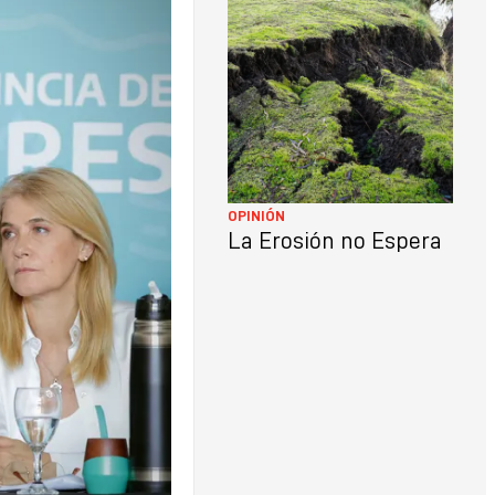
LO
CON
OPINIÓN
La Erosión no Espera