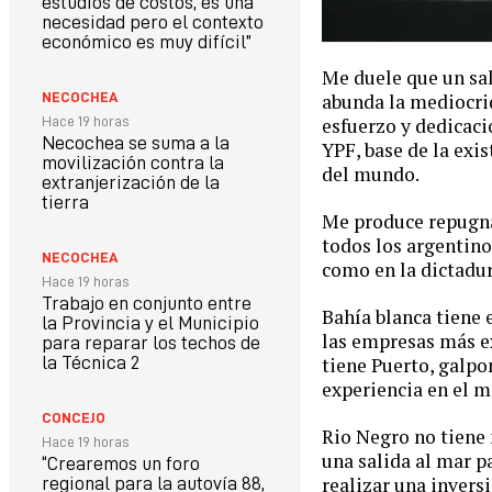
estudios de costos, es una
necesidad pero el contexto
económico es muy difícil”
Me duele que un sa
NECOCHEA
abunda la mediocrid
Hace 19 horas
esfuerzo y dedicaci
Necochea se suma a la
YPF, base de la exi
movilización contra la
del mundo.
extranjerización de la
tierra
Me produce repugnan
todos los argentin
NECOCHEA
como en la dictadur
Hace 19 horas
Trabajo en conjunto entre
Bahía blanca tiene 
la Provincia y el Municipio
las empresas más e
para reparar los techos de
la Técnica 2
tiene Puerto, galpo
experiencia en el m
CONCEJO
Rio Negro no tiene 
Hace 19 horas
una salida al mar p
“Crearemos un foro
realizar una invers
regional para la autovía 88,