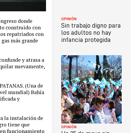
OPINIÓN
Congreso donde
Sin trabajo digno para
cto construido con
los adultos no hay
nos repatriados con
infancia protegida
e gas más grande
confunde y atrasa a
iquilar nuevamente,
le PATANAS. (Una de
ivel mundial) Bahía
ificada y
a la instalación de
gro tiene que
OPINIÓN
a en funcionamiento