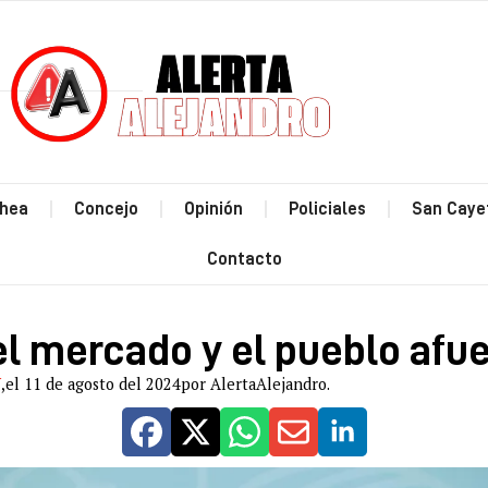
Estás leyendo: ¿Leyes del mercado y el pueblo afuera?
hea
Concejo
Opinión
Policiales
San Caye
Contacto
el mercado y el pueblo afu
N
,
el 11 de agosto del 2024
por AlertaAlejandro.