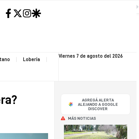
SIGUIENTE
H
NEC
Viernes 7 de agosto del 2026
tano
Lobería
CO
OP
era?
AGREGÁ ALERTA
POLI
ALEJANDO A GOOGLE
DISCOVER
MÁS NOTICIAS
SA
CAY