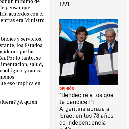
, por un mínimo de
1991
ede pensar que
ría acuerdos con el
ientras era Ministro
bienes y servicios,
tante, los Estados
nsiderar que las
n. Por lo tanto, se
limentación, salud,
tecnológica y nunca
 menos
que eso implica en
OPINIÓN
“Bendeciré a los que
afuera? ¿A quién
te bendicen”:
Argentina abraza a
Israel en los 78 años
 digo:
de independencia