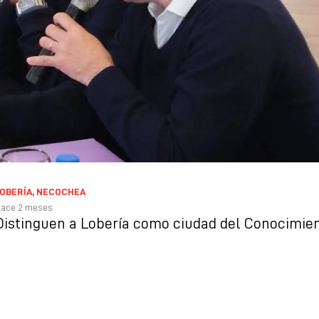
OBERÍA
,
NECOCHEA
ace 2 meses
Distinguen a Lobería como ciudad del Conocimie