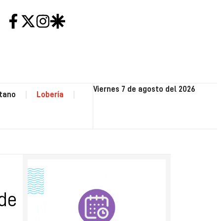
H
NEC
Viernes 7 de agosto del 2026
tano
Lobería
CO
OP
POLI
SA
 de
CAY