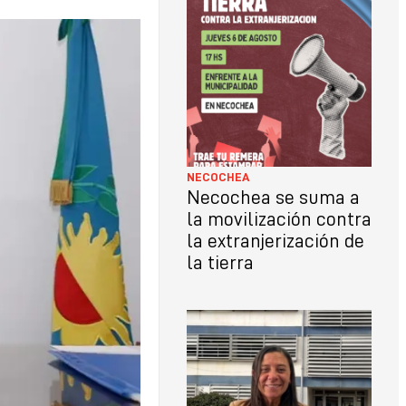
LO
CON
NECOCHEA
Necochea se suma a
la movilización contra
la extranjerización de
la tierra