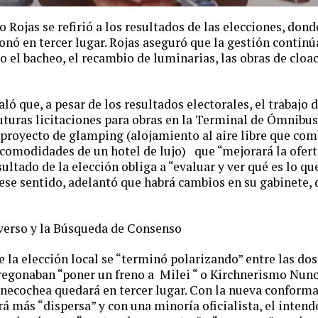
o Rojas se refirió a los resultados de las elecciones, don
onó en tercer lugar. Rojas aseguró que la gestión continú
o el bacheo, el recambio de luminarias, las obras de cloac
ló que, a pesar de los resultados electorales, el trabajo 
uturas licitaciones para obras en la Terminal de Ómnibus 
 proyecto de glamping (alojamiento al aire libre que com
comodidades de un hotel de lujo) que “mejorará la oferta
ultado de la elección obliga a “evaluar y ver qué es lo qu
n ese sentido, adelantó que habrá cambios en su gabinete,
erso y la Búsqueda de Consenso
e la elección local se “terminó polarizando” entre las dos
egonaban “poner un freno a Milei “ o Kirchnerismo Nunca
necochea quedará en tercer lugar. Con la nueva conforma
rá más “dispersa” y con una minoría oficialista, el inten