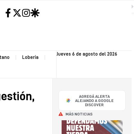
nuidad de la gestión, cambios y futuros consensos
SIGUIENTE
H
NEC
Jueves 6 de agosto del 2026
tano
Lobería
CO
OP
gestión,
AGREGÁ ALERTA
POLI
ALEJANDO A GOOGLE
DISCOVER
MÁS NOTICIAS
SA
CAY