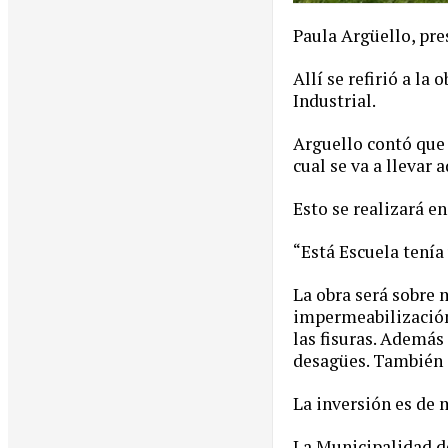
Paula Argüello, pre
Allí se refirió a la
Industrial.
Arguello contó que 
cual se va a llevar 
Esto se realizará e
“Está Escuela tenía
La obra será sobre 
impermeabilización 
las fisuras. Además
desagües. También se
La inversión es de m
La Municipalidad de