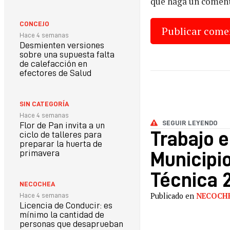
que haga un coment
CONCEJO
Hace 4 semanas
Desmienten versiones
sobre una supuesta falta
de calefacción en
efectores de Salud
SIN CATEGORÍA
Hace 4 semanas
SEGUIR LEYENDO
Flor de Pan invita a un
Trabajo e
ciclo de talleres para
preparar la huerta de
primavera
Municipio
Técnica 
NECOCHEA
Publicado en
NECOCH
Hace 4 semanas
Licencia de Conducir: es
mínimo la cantidad de
personas que desaprueban