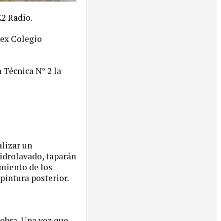
K2 Radio.
, ex Colegio
 Técnica N° 2 la
alizar un
hidrolavado, taparán
imiento de los
 pintura posterior.
obra. Una vez que