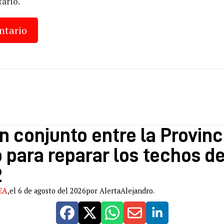
ario.
n conjunto entre la Provinci
 para reparar los techos de
2
EA
,
el 6 de agosto del 2026
por AlertaAlejandro.