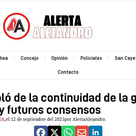
Estás leyendo: Rojas habló de la conti
hea
Concejo
Opinión
Policiales
San Caye
Contacto
ló de la continuidad de la 
y futuros consensos
EA
,
el 12 de septiembre del 2025
por AlertaAlejandro.