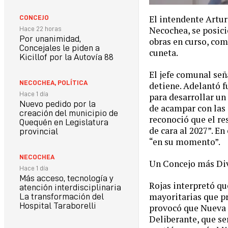
El intendente Artur
CONCEJO
Necochea, se posici
Hace 22 horas
Por unanimidad,
obras en curso, com
Concejales le piden a
cuneta.
Kicillof por la Autovía 88
El jefe comunal seña
NECOCHEA
,
POLÍTICA
detiene. Adelantó f
Hace 1 día
para desarrollar un
Nuevo pedido por la
de acampar con las 
creación del municipio de
reconoció que el res
Quequén en Legislatura
de cara al 2027”. E
provincial
“en su momento”.
NECOCHEA
Un Concejo más Div
Hace 1 día
Más acceso, tecnología y
Rojas interpretó qu
atención interdisciplinaria
mayoritarias que pr
La transformación del
Hospital Taraborelli
provocó que Nueva 
Deliberante, que se