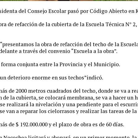
sidenta del Consejo Escolar pasó por Código Abierto en 
 obra de refacción de la cubierta de la Escuela Técnica N° 2
“presentamos la obra de refacción del techo de la Escuela
adelante a través del convenio “Escuela a la obra”.
n forma conjunta entre la Provincia y el Municipio.
 un deterioro enorme en sus techos”indicó.
más de 2000 metros cuadrados del techo, donde se va a re
de la cubierta, se colocará membrana, se va a hacer un 
 se realizará la nivelación y una pendiente para el escurr
 van a reparar los cielorrasos y realizar las tareas de la
ás de $ 192.000.000 y el plazo de obra es de 60 días.
 Necochea licitará y abonará, en un primer momento, la 