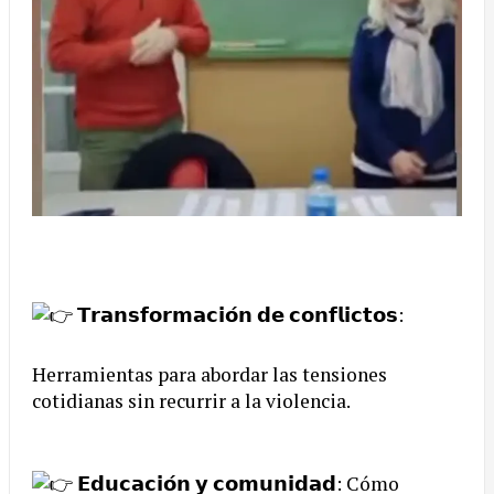
𝗧𝗿𝗮𝗻𝘀𝗳𝗼𝗿𝗺𝗮𝗰𝗶𝗼́𝗻 𝗱𝗲 𝗰𝗼𝗻𝗳𝗹𝗶𝗰𝘁𝗼𝘀:
Herramientas para abordar las tensiones
cotidianas sin recurrir a la violencia.
𝗘𝗱𝘂𝗰𝗮𝗰𝗶𝗼́𝗻 𝘆 𝗰𝗼𝗺𝘂𝗻𝗶𝗱𝗮𝗱: Cómo