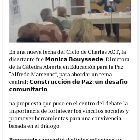
En una nueva fecha del Ciclo de Charlas ACT, la
disertante fue 𝗠𝗼𝗻𝗶𝗰𝗮 𝗕𝗼𝘂𝘆𝘀𝘀𝗲𝗱𝗲, Directora
de la Cátedra Abierta en Educación para la Paz
“Alfredo Marcenac”, para abordar un tema
central: 𝗖𝗼𝗻𝘀𝘁𝗿𝘂𝗰𝗰𝗶𝗼́𝗻 𝗱𝗲 𝗣𝗮𝘇: 𝘂𝗻 𝗱𝗲𝘀𝗮𝗳𝗶́𝗼
𝗰𝗼𝗺𝘂𝗻𝗶𝘁𝗮𝗿𝗶𝗼.
na propuesta que puso en el centro del debate la
importancia de fortalecer los vínculos sociales y
promover herramientas para una convivencia
basada en el diálogo.
Bouyssede
compartió distintas reflexiones y