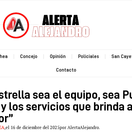
Estás leyendo: “Que la estre
hea
Concejo
Opinión
Policiales
San Caye
Contacto
strella sea el equipo, sea P
 los servicios que brinda a
or”
EA
,
el 16 de diciembre del 2025
por AlertaAlejandro.