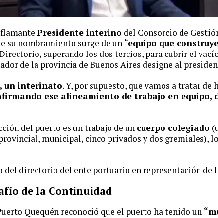
, flamante
Presidente interino
del Consorcio de Gestió
ue su nombramiento surge de un
“equipo que construy
Directorio, superando los dos tercios, para cubrir el vací
ador de la provincia de Buenos Aires designe al preside
, un interinato
. Y, por supuesto, que vamos a tratar de 
afirmando ese alineamiento de trabajo en equipo, 
cción del puerto es un trabajo de un
cuerpo colegiado
(u
provincial, municipal, cinco privados y dos gremiales), l
 del directorio del ente portuario en representación de 
safío de la Continuidad
 Puerto Quequén reconoció que el puerto ha tenido un
“mu