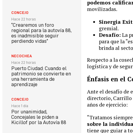
podemos calificar
movilizadas.
CONCEJO
Hace 22 horas
Sinergia Exi
“Crearemos un foro
gremial.
regional para la autovía 88,
Desafío:
La pr
es inadmisible seguir
para que la “es
perdiendo vidas”
brinda al sect
NECOCHEA
Respecto a la cosec
Hace 22 horas
logística y de segur
Puerto Ciudad: Cuando el
patrimonio se convierte en
Énfasis en el C
una herramienta de
aprendizaje
Ante el desafío de e
directorio, Carril
CONCEJO
años de ejercicio:
Hace 1 día
Por unanimidad,
“Tratamos siempre 
Concejales le piden a
Kicillof por la Autovía 88
sobre la individu
tiene que guiar a t