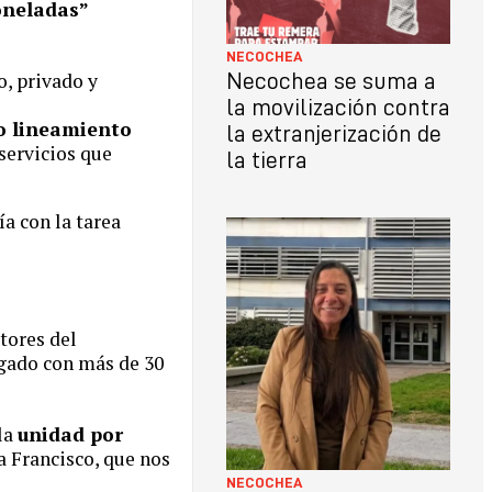
oneladas”
NECOCHEA
o, privado y
Necochea se suma a
la movilización contra
o lineamiento
la extranjerización de
 servicios que
la tierra
ía con la tarea
ctores del
ogado con más de 30
 la
unidad por
 Francisco, que nos
NECOCHEA