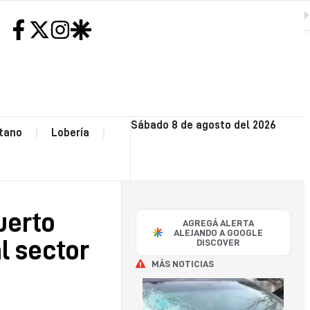
lla sea el equipo, sea Puerto Quequén y los servicios que brinda al sector exportador”
SIGUIENTE
H
NEC
Sábado 8 de agosto del 2026
tano
Lobería
CO
OP
uerto
AGREGÁ ALERTA
POLI
ALEJANDO A GOOGLE
l sector
DISCOVER
MÁS NOTICIAS
SA
CAY