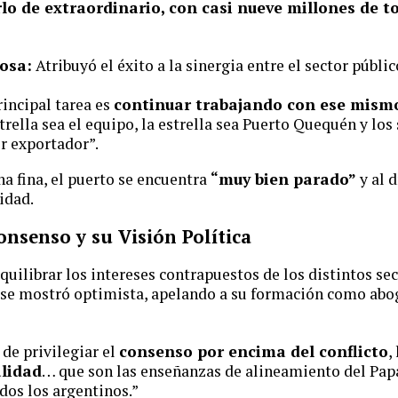
lo de extraordinario, con casi nueve millones de t
tosa:
Atribuyó el éxito a la sinergia entre el sector públic
incipal tarea es
continuar trabajando con ese mism
trella sea el equipo, la estrella sea Puerto Quequén y los
or exportador”.
ha fina, el puerto se encuentra
“muy bien parado”
y al d
idad.
onsenso y su Visión Política
quilibrar los intereses contrapuestos de los distintos se
lo se mostró optimista, apelando a su formación como ab
de privilegiar el
consenso por encima del conflicto
,
alidad
… que son las enseñanzas de alineamiento del Papa
odos los argentinos.”