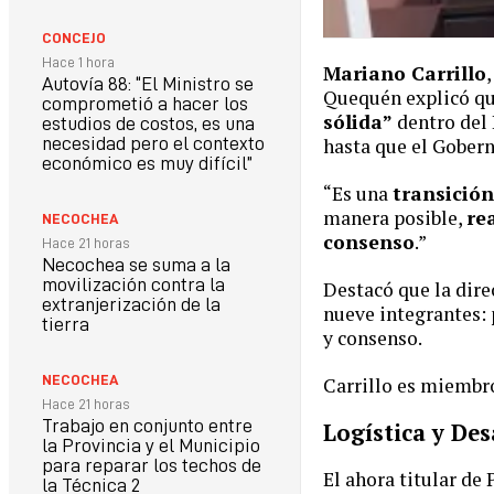
CONCEJO
Hace 1 hora
Mariano Carrillo
Autovía 88: “El Ministro se
Quequén explicó q
comprometió a hacer los
sólida”
dentro del 
estudios de costos, es una
hasta que el Gobern
necesidad pero el contexto
económico es muy difícil”
“Es una
transición
manera posible,
re
NECOCHEA
consenso
.”
Hace 21 horas
Necochea se suma a la
movilización contra la
Destacó que la dire
extranjerización de la
nueve integrantes: 
tierra
y consenso.
NECOCHEA
Carrillo es miembro
Hace 21 horas
Trabajo en conjunto entre
Logística y De
la Provincia y el Municipio
para reparar los techos de
El ahora titular de
la Técnica 2