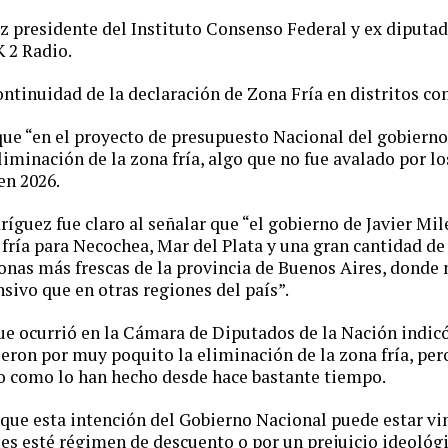
 presidente del Instituto Consenso Federal y ex diputad
 2 Radio.
 continuidad de la declaración de Zona Fría en distritos c
ue “en el proyecto de presupuesto Nacional del gobierno 
eliminación de la zona fría, algo que no fue avalado por l
en 2026.
íguez fue claro al señalar que “el gobierno de Javier Mile
 fría para Necochea, Mar del Plata y una gran cantidad de
onas más frescas de la provincia de Buenos Aires, donde
nsivo que en otras regiones del país”.
que ocurrió en la Cámara de Diputados de la Nación indic
eron por muy poquito la eliminación de la zona fría, pe
o como lo han hecho desde hace bastante tiempo.
que esta intención del Gobierno Nacional puede estar vi
s esté régimen de descuento o por un prejuicio ideológi