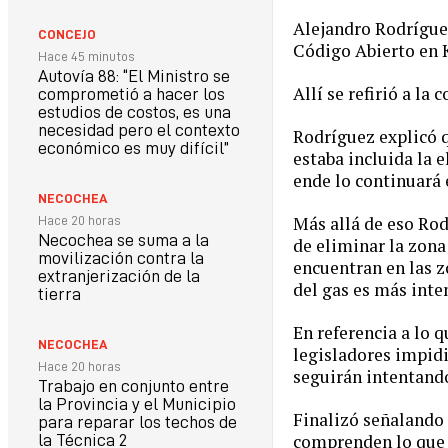
Alejandro Rodríguez
CONCEJO
Código Abierto en K
Hace 45 minutos
Autovía 88: “El Ministro se
Allí se refirió a la
comprometió a hacer los
estudios de costos, es una
necesidad pero el contexto
Rodríguez explicó q
económico es muy difícil”
estaba incluida la 
ende lo continuará 
NECOCHEA
Más allá de eso Rodr
Hace 20 horas
Necochea se suma a la
de eliminar la zona
movilización contra la
encuentran en las z
extranjerización de la
del gas es más inte
tierra
En referencia a lo 
NECOCHEA
legisladores impidi
Hace 20 horas
seguirán intentand
Trabajo en conjunto entre
la Provincia y el Municipio
Finalizó señalando 
para reparar los techos de
comprenden lo que e
la Técnica 2