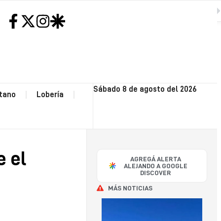
cio que otorga la zona fría”
SIGUIENTE
H
NEC
Sábado 8 de agosto del 2026
tano
Lobería
CO
OP
 el
AGREGÁ ALERTA
POLI
ALEJANDO A GOOGLE
DISCOVER
MÁS NOTICIAS
SA
CAY