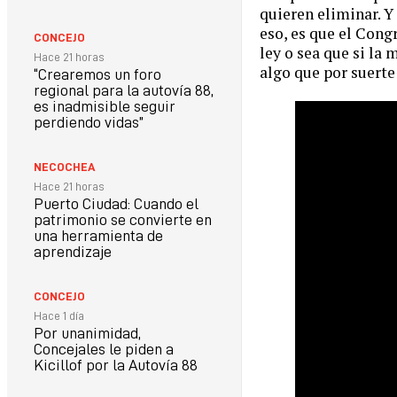
quieren eliminar. Y
eso, es que el Cong
CONCEJO
ley o sea que si la
Hace 21 horas
algo que por suerte
“Crearemos un foro
regional para la autovía 88,
es inadmisible seguir
perdiendo vidas”
NECOCHEA
Hace 21 horas
Puerto Ciudad: Cuando el
patrimonio se convierte en
una herramienta de
aprendizaje
CONCEJO
Hace 1 día
Por unanimidad,
Concejales le piden a
Kicillof por la Autovía 88