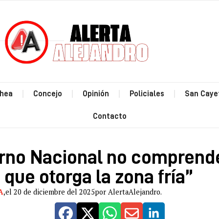
Estás leyendo: “El Gobierno Nacional no comprende el benefi
hea
Concejo
Opinión
Policiales
San Caye
Contacto
erno Nacional no comprende
 que otorga la zona fría”
A
,
el 20 de diciembre del 2025
por AlertaAlejandro.