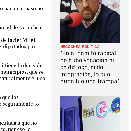
o nacional pasó por
omo el de Necochea.
de Javier Milei
os diputados por
NECOCHEA
,
POLÍTICA
“En el comité radical
no hubo vocación ni
i tiene la decisión
de diálogo, ni de
 municipios, que se
integración, lo que
 naturalmente el uso
hubo fue una trampa”
ó que los
ro seguramente lo
nculada a que no
co, por eso lo