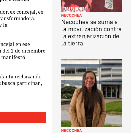
or, ex concejal, ex
NECOCHEA
Transformadora.
Necochea se suma a
y la
la movilización contra
la extranjerización de
la tierra
oncejal en ese
n del 2 de diciembre
e manifestó
planta rechazando
 busca participar ,
NECOCHEA