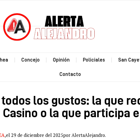
Estás leyendo: ACT para todos los 
hea
Concejo
Opinión
Policiales
San Caye
Contacto
todos los gustos: la que re
 Casino o la que participa e
EA
,
el 29 de diciembre del 2025
por AlertaAlejandro.