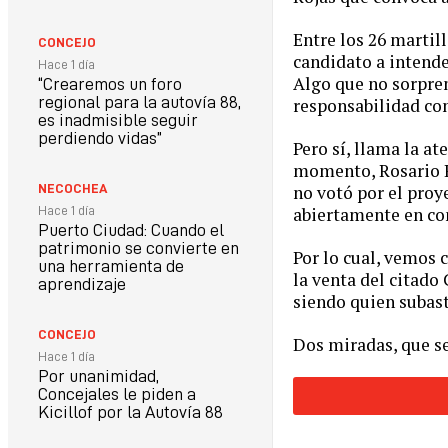
Entre los 26 martill
CONCEJO
candidato a intend
Hace 1 día
Algo que no sorpren
“Crearemos un foro
regional para la autovía 88,
responsabilidad con
es inadmisible seguir
perdiendo vidas”
Pero sí, llama la at
momento, Rosario Ro
no votó por el proy
NECOCHEA
abiertamente en co
Hace 1 día
Puerto Ciudad: Cuando el
patrimonio se convierte en
Por lo cual, vemos
una herramienta de
la venta del citado
aprendizaje
siendo quien subas
CONCEJO
Dos miradas, que se 
Hace 1 día
Por unanimidad,
Concejales le piden a
Kicillof por la Autovía 88