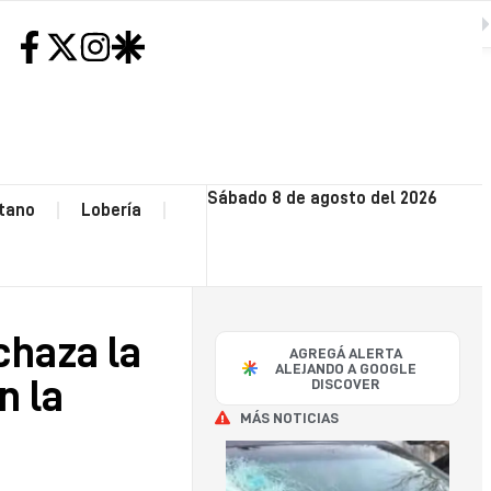
gustos: la que rechaza la venta del Casino o la que participa en la subasta
SIGUIENTE
H
NEC
Sábado 8 de agosto del 2026
tano
Lobería
CO
OP
chaza la
AGREGÁ ALERTA
POLI
ALEJANDO A GOOGLE
n la
DISCOVER
MÁS NOTICIAS
SA
CAY