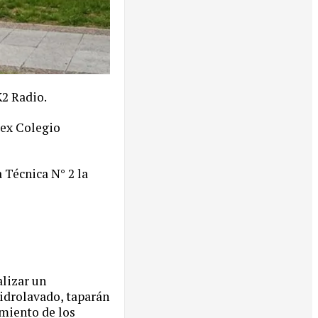
K2 Radio.
, ex Colegio
 Técnica N° 2 la
alizar un
hidrolavado, taparán
imiento de los