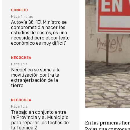
CONCEJO
Hace 4 horas
Autovía 88: “El Ministro se
comprometió a hacer los
estudios de costos, es una
necesidad pero el contexto
económico es muy difícil”
NECOCHEA
Hace 1 día
Necochea se suma a la
movilización contra la
extranjerización de la
tierra
NECOCHEA
Hace 1 día
Trabajo en conjunto entre
la Provincia y el Municipio
En las primeras hor
para reparar los techos de
la Técnica 2
Rojas que convoca a