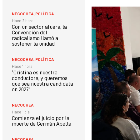
NECOCHEA
,
POLÍTICA
Hace 2 horas
Con un sector afuera, la
Convención del
radicalismo llamó a
sostener la unidad
NECOCHEA
,
POLÍTICA
Hace 1 hora
“Cristina es nuestra
conductora, y queremos
que sea nuestra candidata
en 2027”
NECOCHEA
Hace 1 día
Comienza el juicio por la
muerte de Germán Apella
NECOCHEA