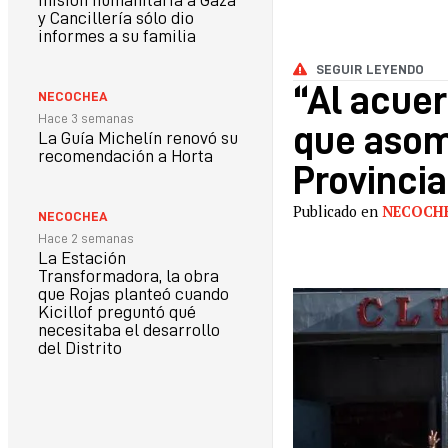
misión humanitaria a Gaza
y Cancillería sólo dio
informes a su familia
SEGUIR LEYENDO
“Al acue
NECOCHEA
Hace 3 semanas
que asom
La Guía Michelín renovó su
recomendación a Horta
Provincia
Publicado en
NECOCH
NECOCHEA
Hace 2 semanas
La Estación
Transformadora, la obra
que Rojas planteó cuando
Kicillof preguntó qué
necesitaba el desarrollo
del Distrito