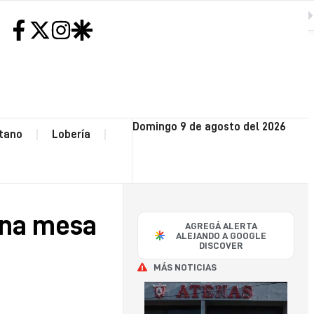
imero.
SIGUIENTE
H
NEC
Domingo 9 de agosto del 2026
tano
Lobería
CO
OP
una mesa
AGREGÁ ALERTA
POLI
ALEJANDO A GOOGLE
DISCOVER
MÁS NOTICIAS
SA
CAY