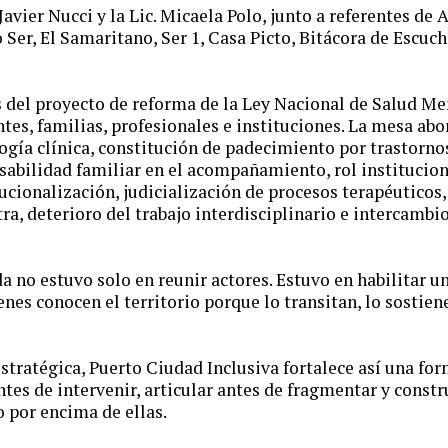
 Javier Nucci y la Lic. Micaela Polo, junto a referentes de
o Ser, El Samaritano, Ser 1, Casa Picto, Bitácora de Escuc
sis del proyecto de reforma de la Ley Nacional de Salud Me
ntes, familias, profesionales e instituciones. La mesa ab
ogía clínica, constitución de padecimiento por trastornos
sabilidad familiar en el acompañamiento, rol institucio
ucionalización, judicialización de procesos terapéuticos
ra, deterioro del trabajo interdisciplinario e intercambi
ada no estuvo solo en reunir actores. Estuvo en habilitar 
enes conocen el territorio porque lo transitan, lo sostie
tratégica, Puerto Ciudad Inclusiva fortalece así una fo
ntes de intervenir, articular antes de fragmentar y constr
o por encima de ellas.