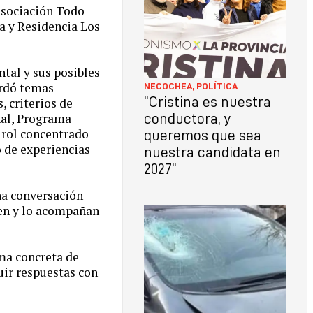
 Asociación Todo
ha y Residencia Los
ntal y sus posibles
ordó temas
NECOCHEA
,
POLÍTICA
“Cristina es nuestra
, criterios de
nal, Programa
conductora, y
, rol concentrado
queremos que sea
o de experiencias
nuestra candidata en
2027”
una conversación
nen y lo acompañan
rma concreta de
uir respuestas con