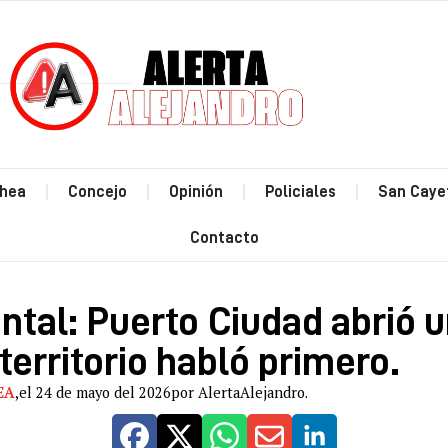
Estás leyendo: Salud mental: Puerto Ciudad abrió una mesa donde el territorio habló pr
hea
Concejo
Opinión
Policiales
San Caye
Contacto
ntal: Puerto Ciudad abrió 
territorio habló primero.
EA
,
el 24 de mayo del 2026
por AlertaAlejandro.