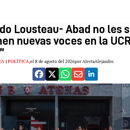
rdo Lousteau- Abad no les 
en nuevas voces en la UCR
”
EA
|
POLÍTICA
,
el 8 de agosto del 2026
por AlertaAlejandro.