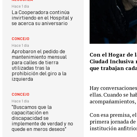
Hace 1 día
La Cooperadora continúa
invirtiendo en el Hospital y
se acerca su aniversario
CONCEJO
Hace 1 día
Aprobaron el pedido de
Con el Hogar de l
mantenimiento mensual
Ciudad Inclusiva 
para calles de tierra
que trabajan cad
utilizadas tras la
prohibición del giro a la
izquierda
Hay conversaciones
ellas. Cuando se ha
CONCEJO
acompañamientos, no
Hace 1 día
“Buscamos que la
capacitación en
Con esa premisa, el
discapacidad se
primera jornada de 
implemente de verdad y no
institución anfitrio
quede en meros deseos”