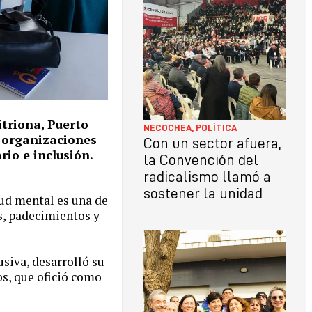
itriona, Puerto
NECOCHEA
,
POLÍTICA
a organizaciones
Con un sector afuera,
io e inclusión.
la Convención del
radicalismo llamó a
sostener la unidad
ud mental es una de
os, padecimientos y
siva, desarrolló su
os, que ofició como