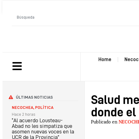
ANTERIOR
Home
Necoc
Salud me
ÚLTIMAS NOTICIAS
NECOCHEA
,
POLÍTICA
donde el 
Hace 2 horas
“Al acuerdo Lousteau-
Publicado en
NECOCH
Abad no les simpatiza que
asomen nuevas voces en la
UCR de la Provincia”