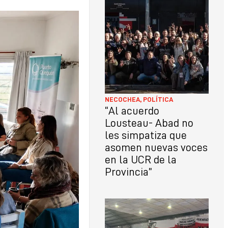
LO
CON
NECOCHEA
,
POLÍTICA
“Al acuerdo
Lousteau- Abad no
les simpatiza que
asomen nuevas voces
en la UCR de la
Provincia”