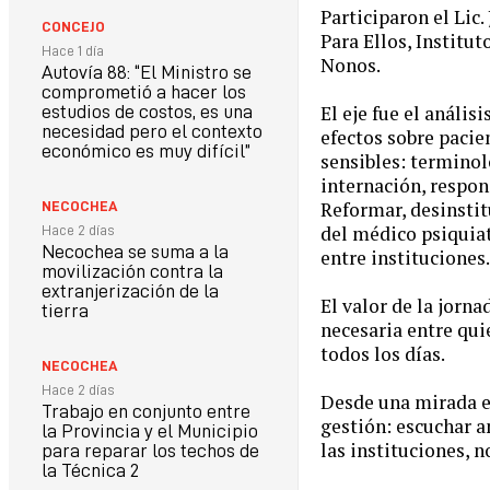
Participaron el Lic.
CONCEJO
Para Ellos, Institut
Hace 1 día
Nonos.
Autovía 88: “El Ministro se
comprometió a hacer los
El eje fue el análi
estudios de costos, es una
necesidad pero el contexto
efectos sobre pacie
económico es muy difícil”
sensibles: terminol
internación, respon
Reformar, desinstit
NECOCHEA
del médico psiquiat
Hace 2 días
Necochea se suma a la
entre instituciones.
movilización contra la
extranjerización de la
El valor de la jorn
tierra
necesaria entre qui
todos los días.
NECOCHEA
Hace 2 días
Desde una mirada es
Trabajo en conjunto entre
gestión: escuchar a
la Provincia y el Municipio
las instituciones, n
para reparar los techos de
la Técnica 2