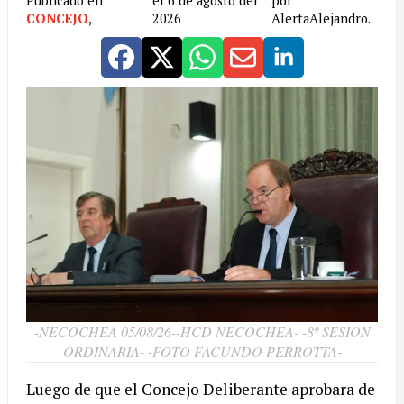
Publicado en
el 6 de agosto del
por
CONCEJO
,
2026
AlertaAlejandro.
-NECOCHEA 05/08/26--HCD NECOCHEA- -8º SESION
ORDINARIA- -FOTO FACUNDO PERROTTA-
Luego de que el Concejo Deliberante aprobara de