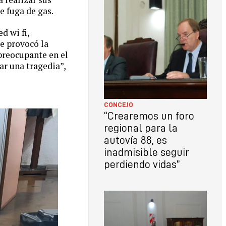
e fuga de gas.
d wi fi,
e provocó la
preocupante en el
r una tragedia”,
CONCEJO
“Crearemos un foro
regional para la
autovía 88, es
inadmisible seguir
perdiendo vidas”