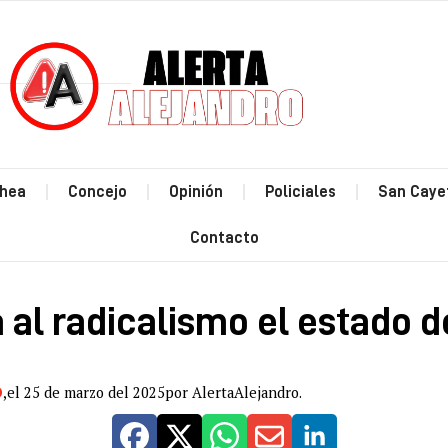
Estás leyendo: Preoc
hea
Concejo
Opinión
Policiales
San Caye
Contacto
al radicalismo el estado d
O
,
el 25 de marzo del 2025
por AlertaAlejandro.