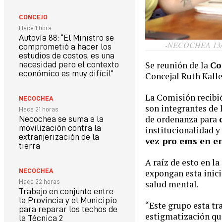
CONCEJO
Hace 1 hora
Autovía 88: “El Ministro se
-NECOCHEA 13
comprometió a hacer los
estudios de costos, es una
Se reunión de la
Co
necesidad pero el contexto
económico es muy difícil”
Concejal Ruth Kalle
La Comisión recibió
NECOCHEA
son integrantes de 
Hace 21 horas
de ordenanza para
Necochea se suma a la
movilización contra la
institucionalidad y
extranjerización de la
vez pro ems en en
tierra
A raíz de esto en l
NECOCHEA
expongan esta inici
Hace 22 horas
salud mental.
Trabajo en conjunto entre
la Provincia y el Municipio
“Este grupo esta tr
para reparar los techos de
estigmatización que
la Técnica 2