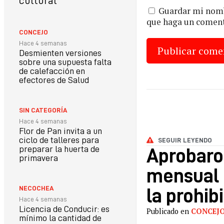
cultural
Guardar mi nombr
que haga un coment
CONCEJO
Hace 4 semanas
Desmienten versiones
sobre una supuesta falta
de calefacción en
efectores de Salud
SIN CATEGORÍA
Hace 4 semanas
Flor de Pan invita a un
ciclo de talleres para
SEGUIR LEYENDO
preparar la huerta de
Aprobaro
primavera
mensual p
NECOCHEA
la prohibi
Hace 4 semanas
Licencia de Conducir: es
Publicado en
CONCEJ
mínimo la cantidad de