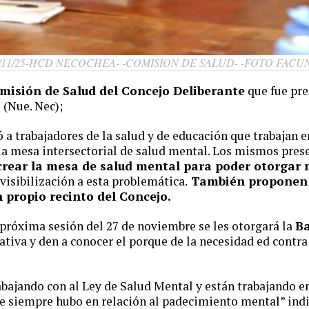
/11/25-HCD NECOCHEA- -COMISION DE SALUD- -FOTO FACU
misión de Salud del Concejo Deliberante
que fue pre
 (Nue. Nec);
 a trabajadores de la salud y de educación que trabajan 
la mesa intersectorial de salud mental. Los mismos pres
crear la mesa de salud mental para poder otorgar
 visibilización a esta problemática.
También proponen 
 propio recinto del Concejo.
a próxima sesión del 27 de noviembre se les otorgará la
Ba
ativa y den a conocer el porque de la necesidad ed contr
abajando con al Ley de Salud Mental y están trabajando en
 siempre hubo en relación al padecimiento mental” indic