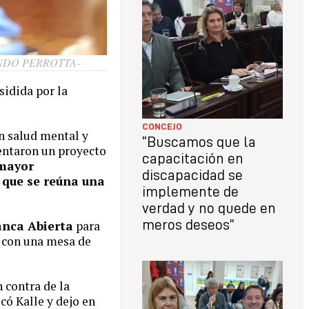
NDO PERROTTA-
sidida por la
CONCEJO
en salud mental y
“Buscamos que la
entaron un proyecto
capacitación en
 mayor
discapacidad se
que se reúna una
implemente de
verdad y no quede en
meros deseos”
nca Abierta
para
a con una mesa de
 contra de la
ó Kalle y dejo en