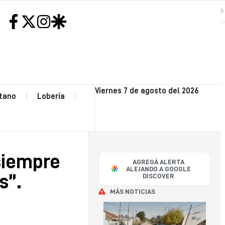
on relegadas y discriminadas”.
SIGUIENTE
H
NEC
Viernes 7 de agosto del 2026
tano
Lobería
CO
OP
siempre
AGREGÁ ALERTA
POLI
ALEJANDO A GOOGLE
s”.
DISCOVER
MÁS NOTICIAS
SA
CAY