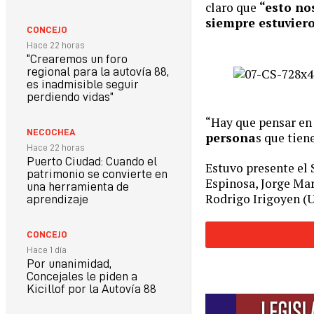
claro que
“esto no
siempre estuviero
CONCEJO
Hace 22 horas
“Crearemos un foro
regional para la autovía 88,
es inadmisible seguir
perdiendo vidas”
“Hay que pensar en
NECOCHEA
persona
s que tien
Hace 22 horas
Puerto Ciudad: Cuando el
Estuvo presente el 
patrimonio se convierte en
Espinosa, Jorge Mar
una herramienta de
Rodrigo Irigoyen (
aprendizaje
CONCEJO
Hace 1 día
Por unanimidad,
Concejales le piden a
Kicillof por la Autovía 88