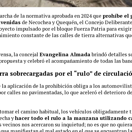
marcha de la normativa aprobada en 2024 que
prohíbe el 
avenidas
de Necochea y Quequén, el Concejo Deliberante
oyecto impulsado por el bloque Fuerza Patria para exigi
imiento constante de las calles de tierra alternativas qu
rensa, la concejal
Evangelina Almada
brindó detalles s
ropuesta y celebró el acompañamiento de todas las banca
erra sobrecargadas por el “rulo” de circulaci
la aplicación de la prohibición obliga a los automovilist
por calles no pavimentadas, lo que aceleró el deterioro de
tomar el camino habitual, los vehículos obligadamente 
recha y
hacer todo el rulo a la manzana utilizando c
s vecinos nos acercaron su inquietud; no es que no quier
 que manifiestan el mal estado en el que se encuentran la