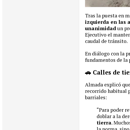
Tras la puesta en 
izquierda en las 
unanimidad
un pr
Ejecutivo el manten
caudal de tránsito.
En diálogo con la p
fundamentos de la p
🚗 Calles de ti
Almada explicó que 
recorrido habitual 
barriales:
“Para poder re
doblar a la de
tierra
. Mucho
la norma, sino