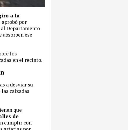
giro a la
 aprobó por
r al Departamento
e absorben ese
obre los
das en el recinto.
ón
as a desviar su
 las calzadas
tienen que
alles de
an cumplir con
s arterias por