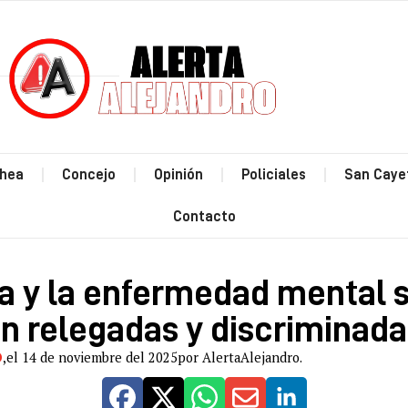
Estás leyendo: “La locura y la enfermedad mental siempre estuvier
hea
Concejo
Opinión
Policiales
San Caye
Contacto
ra y la enfermedad mental 
n relegadas y discriminada
O
,
el 14 de noviembre del 2025
por AlertaAlejandro.