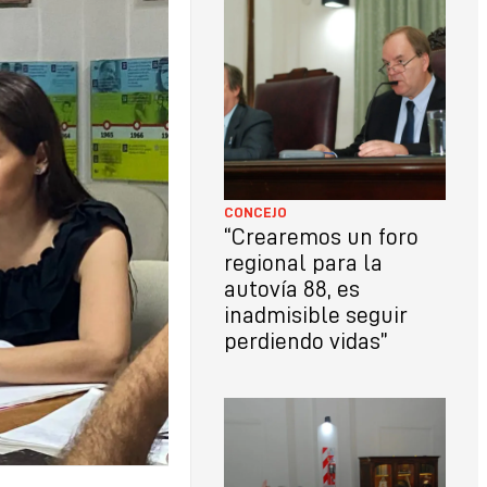
LO
CON
CONCEJO
“Crearemos un foro
regional para la
autovía 88, es
inadmisible seguir
perdiendo vidas”