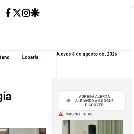
SIGUIENTE
H
NEC
Jueves 6 de agosto del 2026
tano
Lobería
CO
OP
gía
AGREGÁ ALERTA
POLI
ALEJANDO A GOOGLE
DISCOVER
MÁS NOTICIAS
SA
CAY