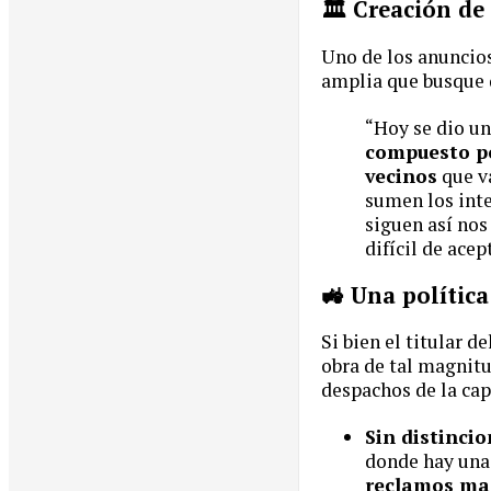
🏛️ Creación d
Uno de los anuncios
amplia que busque d
“Hoy se dio u
compuesto po
vecinos
que v
sumen los inte
siguen así nos
difícil de ace
🚜 Una política
Si bien el titular 
obra de tal magnitu
despachos de la cap
Sin distincio
donde hay una
reclamos mas