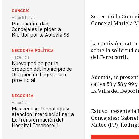
CONCEJO
Se reunió la Comisi
Hace 8 horas
Concejal Mariela M
Por unanimidad,
Concejales le piden a
Kicillof por la Autovía 88
La comisión trato u
sobre la solicitud 
NECOCHEA
,
POLÍTICA
del Ferrocarril.
Hace 1 día
Nuevo pedido por la
creación del municipio de
Quequén en Legislatura
Además, se presenta
provincial
calles 50 y 58 y 99 
La Villa del Deporti
NECOCHEA
Hace 1 día
Más acceso, tecnología y
Estuvo presente la 
atención interdisciplinaria
Concejales: Gabriel
La transformación del
Mateo (FP); Rodrigo
Hospital Taraborelli