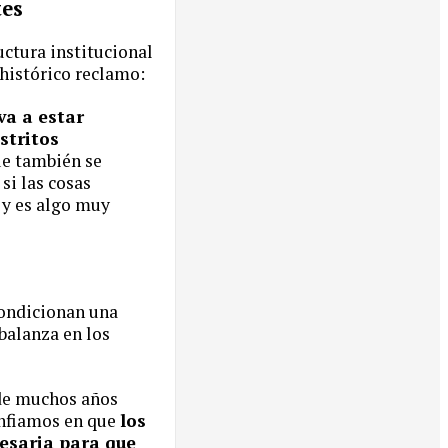
tes
uctura institucional
 histórico reclamo:
va a estar
stritos
ue también se
si las cosas
 y es algo muy
 condicionan una
 balanza en los
de muchos años
onfiamos en que
los
esaria para que