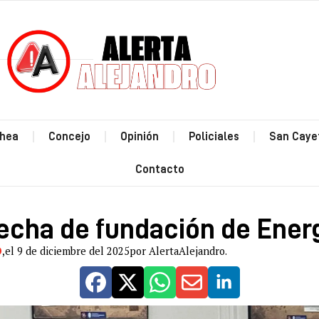
Estás leyendo: Definen fecha de fundación de Energía
hea
Concejo
Opinión
Policiales
San Caye
Contacto
fecha de fundación de Ener
O
,
el 9 de diciembre del 2025
por AlertaAlejandro.