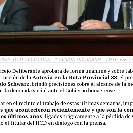
08/26--HCD NECOCHEA- -8º SESION ORDINARIA- -FOTO FAC
ncejo Deliberante aprobara de forma unánime y sobre tab
trucción de la
Autovía en la Ruta Provincial 88
, el pr
lo Schwarz
, brindó precisiones sobre el alcance de la m
ar la demanda social ante el Gobierno bonaerense.
ar en el recinto el trabajo de estas últimas semanas, imp
es que acontecieron recientemente y que son la co
los últimos años
, ligados trágicamente a la pérdida de
el titular del HCD en diálogo con la prensa.