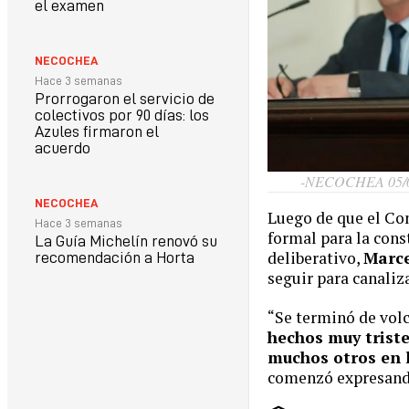
el examen
NECOCHEA
Hace 3 semanas
Prorrogaron el servicio de
colectivos por 90 días: los
Azules firmaron el
acuerdo
-NECOCHEA 05/
NECOCHEA
Luego de que el Co
Hace 3 semanas
formal para la cons
La Guía Michelín renovó su
deliberativo,
Marce
recomendación a Horta
seguir para canaliz
“Se terminó de volc
hechos muy trist
muchos otros en 
comenzó expresando 