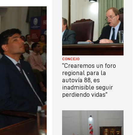
LO
CON
CONCEJO
“Crearemos un foro
regional para la
autovía 88, es
inadmisible seguir
perdiendo vidas”