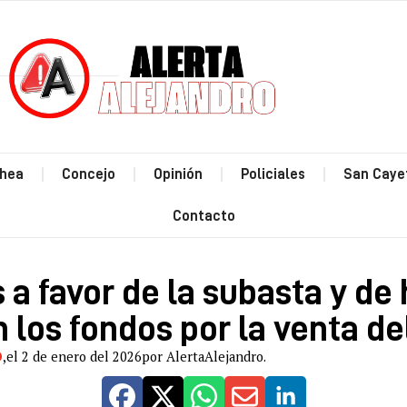
Estás leyendo: “Estamos a
hea
Concejo
Opinión
Policiales
San Caye
Contacto
a favor de la subasta y de
 los fondos por la venta de
O
,
el 2 de enero del 2026
por AlertaAlejandro.