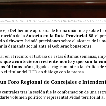
08/26--HCD NECOCHEA- -8º SESION ORDINARIA- -FOTO FAC
ncejo Deliberante aprobara de forma unánime y sobre tab
trucción de la
Autovía en la Ruta Provincial 88
, el pr
lo Schwarz
, brindó precisiones sobre el alcance de la m
ar la demanda social ante el Gobierno bonaerense.
ar en el recinto el trabajo de estas últimas semanas, imp
es que acontecieron recientemente y que son la co
los últimos años
, ligados trágicamente a la pérdida de
el titular del HCD en diálogo con la prensa.
e un Foro Regional de Concejales e Intenden
 centrales tras la sesión fue la conformación de una estr
arle volumen político y representatividad territorial al