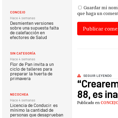
Guardar mi nombr
que haga un coment
CONCEJO
Hace 4 semanas
Desmienten versiones
sobre una supuesta falta
de calefacción en
efectores de Salud
SIN CATEGORÍA
Hace 4 semanas
Flor de Pan invita a un
ciclo de talleres para
preparar la huerta de
SEGUIR LEYENDO
primavera
“Crearemo
88, es in
NECOCHEA
Hace 4 semanas
Publicado en
CONCEJ
Licencia de Conducir: es
mínimo la cantidad de
personas que desaprueban