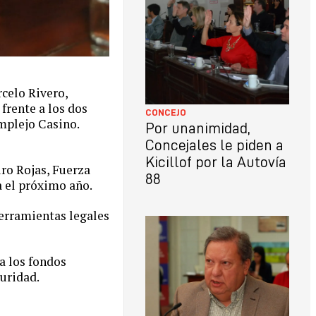
rcelo Rivero,
frente a los dos
CONCEJO
omplejo Casino.
Por unanimidad,
Concejales le piden a
Kicillof por la Autovía
uro Rojas, Fuerza
88
a el próximo año.
herramientas legales
na los fondos
guridad.