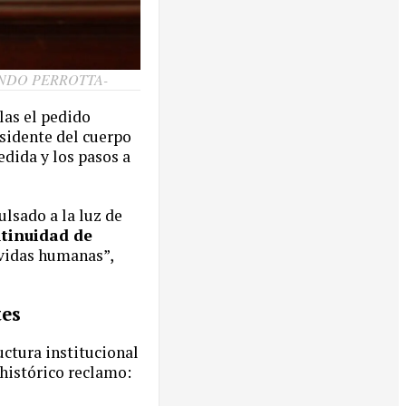
UNDO PERROTTA-
las el pedido
esidente del cuerpo
edida y los pasos a
ulsado a la luz de
ntinuidad de
 vidas humanas”,
tes
uctura institucional
 histórico reclamo: