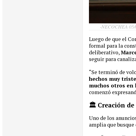
-NECOCHEA 05/
Luego de que el Co
formal para la cons
deliberativo,
Marce
seguir para canaliz
“Se terminó de volc
hechos muy trist
muchos otros en 
comenzó expresando 
🏛️ Creación d
Uno de los anuncios
amplia que busque d