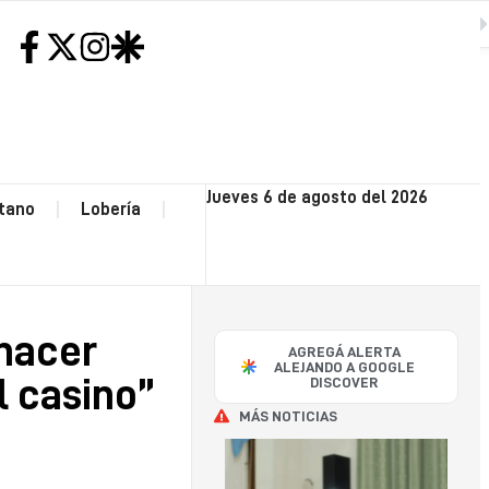
 favor de la subasta y de hacer obras con los fondos por la venta del casino”
SIGUIENTE
H
NEC
Jueves 6 de agosto del 2026
tano
Lobería
CO
OP
 hacer
AGREGÁ ALERTA
POLI
ALEJANDO A GOOGLE
l casino”
DISCOVER
MÁS NOTICIAS
SA
CAY