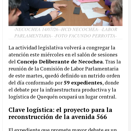
-NECOCHEA 14/07/26--HCD NECOCHEA- -LABOR
PARLAMENTARIA- -FOTO FACUNDO PERROTTA-
La actividad legislativa volverá a congregar la
atención este miércoles en el salón de sesiones
del
Concejo Deliberante de Necochea
. Tras la
reunión de la Comisión de Labor Parlamentaria
de este martes, quedó definido un nutrido orden
del día conformado por
59 expedientes
, donde
el debate por la infraestructura productiva y la
logística de Quequén ocupará un lugar central.
Clave logística: el proyecto para la
reconstrucción de la avenida 566
El expediente que promete mayor debate es un