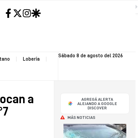
amilias de la Escuela Secundaria N°7
SIGUIENTE
H
NEC
Sábado 8 de agosto del 2026
tano
Lobería
CO
OP
vocan a
AGREGÁ ALERTA
POLI
ALEJANDO A GOOGLE
°7
DISCOVER
MÁS NOTICIAS
SA
CAY