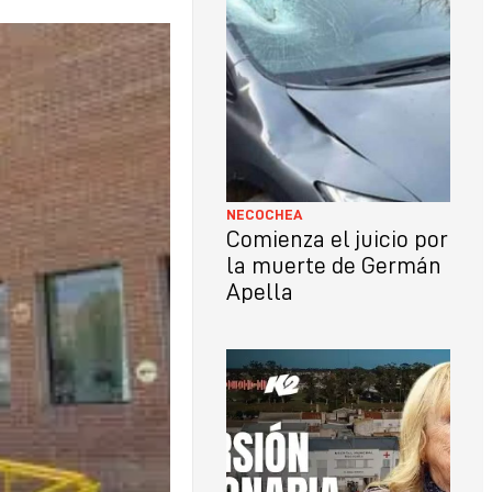
LO
CON
NECOCHEA
Comienza el juicio por
la muerte de Germán
Apella