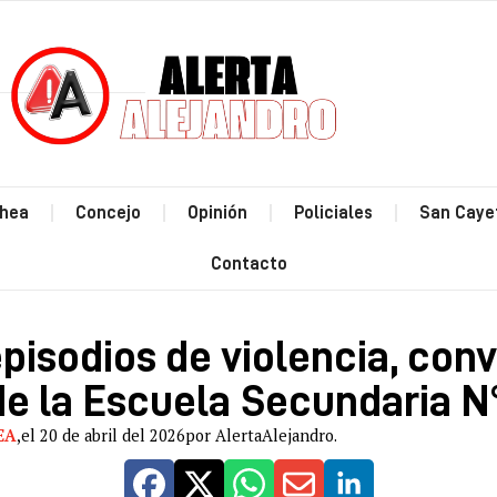
Estás leyendo: Tras los episodios de violencia, convocan a f
hea
Concejo
Opinión
Policiales
San Caye
Contacto
episodios de violencia, con
de la Escuela Secundaria N
EA
,
el 20 de abril del 2026
por AlertaAlejandro.