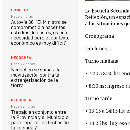
La Escuela Secundar
CONCEJO
Reflexión, un espac
Hace 2 horas
Autovía 88: “El Ministro se
a las situaciones q
comprometió a hacer los
estudios de costos, es una
Cronograma:
necesidad pero el contexto
económico es muy difícil”
Día lunes
NECOCHEA
Turno mañana
Hace 22 horas
Necochea se suma a la
• 7:30 a 8:30 hs: en
movilización contra la
extranjerización de la
• 8:30 hs: ingreso d
tierra
Turno tarde
NECOCHEA
Hace 22 horas
• 13:15 a 14:15 hs: 
Trabajo en conjunto entre
la Provincia y el Municipio
para reparar los techos de
• 14:25 hs: ingreso
la Técnica 2