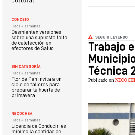
cultural
CONCEJO
Hace 4 semanas
Desmienten versiones
sobre una supuesta falta
SEGUIR LEYENDO
de calefacción en
Trabajo e
efectores de Salud
Municipio
SIN CATEGORÍA
Técnica 
Hace 4 semanas
Flor de Pan invita a un
Publicado en
NECOCH
ciclo de talleres para
preparar la huerta de
primavera
NECOCHEA
Hace 4 semanas
Licencia de Conducir: es
mínimo la cantidad de