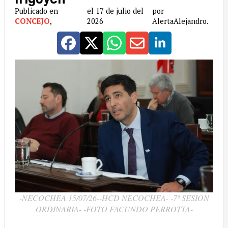
Publicado en
el 17 de julio del
por
CONCEJO
,
2026
AlertaAlejandro.
-NECOCHEA 15/07/26--HCD NECOCHEA- -7º SESION
ORDINARIA- -FOTO FACUNDO PERROTTA-