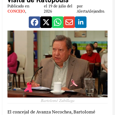
Publicado en
el 19 de julio del
por
CONCEJO
,
2026
AlertaAlejandro.
Bartolomé Zubillaga
El concejal de Avanza Necochea, Bartolomé