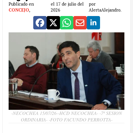
Publicado en
el 17 de julio del
por
CONCEJO
,
2026
AlertaAlejandro.
-NECOCHEA 15/07/26--HCD NECOCHEA- -7º SESION
ORDINARIA- -FOTO FACUNDO PERROTTA-