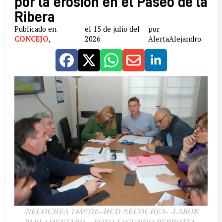
por la erosión en el Paseo de la
Ribera
Publicado en
el 15 de julio del
por
CONCEJO
,
2026
AlertaAlejandro.
-NECOCHEA 14/07/26--HCD NECOCHEA- -LABOR
PARLAMENTARIA- -FOTO FACUNDO PERROTTA-