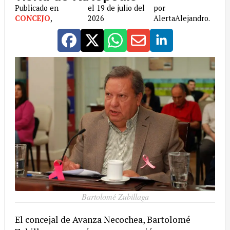
Publicado en
el 19 de julio del
por
CONCEJO
,
2026
AlertaAlejandro.
Bartolomé Zubillaga
El concejal de Avanza Necochea, Bartolomé