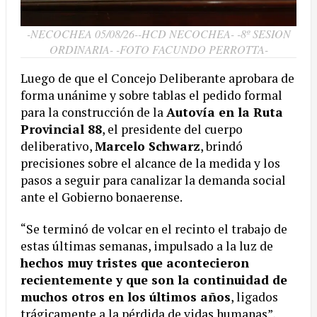
-NECOCHEA 05/08/26--HCD NECOCHEA- -8º SESION
ORDINARIA- -FOTO FACUNDO PERROTTA-
Luego de que el Concejo Deliberante aprobara de
forma unánime y sobre tablas el pedido formal
para la construcción de la
Autovía en la Ruta
Provincial 88
, el presidente del cuerpo
deliberativo,
Marcelo Schwarz
, brindó
precisiones sobre el alcance de la medida y los
pasos a seguir para canalizar la demanda social
ante el Gobierno bonaerense.
“Se terminó de volcar en el recinto el trabajo de
estas últimas semanas, impulsado a la luz de
hechos muy tristes que acontecieron
recientemente y que son la continuidad de
muchos otros en los últimos años
, ligados
trágicamente a la pérdida de vidas humanas”,