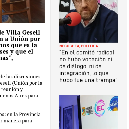
de Villa Gesell
en a Unión por
mos que es la
NECOCHEA
,
POLÍTICA
ses y que el
“En el comité radical
nas”,
no hubo vocación ni
de diálogo, ni de
integración, lo que
de las discusiones
hubo fue una trampa”
esell (Unión por la
 reunión y
Buenos Aires para
s: en la Provincia
or manera para