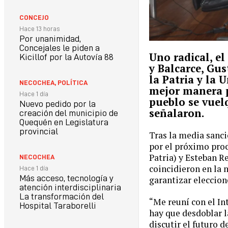
CONCEJO
Hace 13 horas
Por unanimidad,
Concejales le piden a
Uno radical, el
Kicillof por la Autovía 88
y Balcarce, Gu
la Patria y la 
NECOCHEA
,
POLÍTICA
mejor manera pa
Hace 1 día
pueblo se vuel
Nuevo pedido por la
señalaron.
creación del municipio de
Quequén en Legislatura
provincial
Tras la media sanci
por el próximo proc
Patria) y Esteban R
NECOCHEA
coincidieron en la 
Hace 1 día
Más acceso, tecnología y
garantizar eleccion
atención interdisciplinaria
La transformación del
“Me reuní con el In
Hospital Taraborelli
hay que desdoblar l
discutir el futuro d