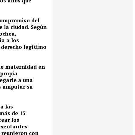
mos años que
compromiso del
de la ciudad. Según
ochea,
ia a los
l derecho legítimo
 de maternidad en
 propia
egarle a una
s amputar su
a las
 más de 15
rear los
esentantes
e reunieron con