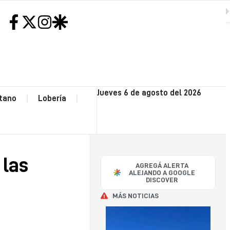
 las elecciones en la Provincia
SIGUIENTE
H
NEC
Jueves 6 de agosto del 2026
tano
Lobería
CO
OP
 las
AGREGÁ ALERTA
POLI
ALEJANDO A GOOGLE
DISCOVER
MÁS NOTICIAS
SA
CAY