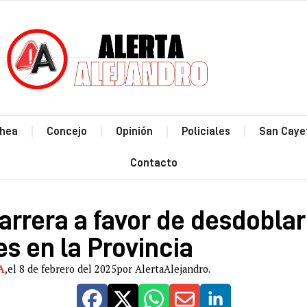
Estás leyendo: Reino y Barrera a favor de desdoblar
hea
Concejo
Opinión
Policiales
San Caye
Contacto
arrera a favor de desdoblar
s en la Provincia
A
,
el 8 de febrero del 2025
por AlertaAlejandro.