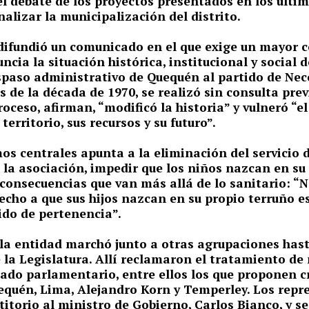
l debate de los proyectos presentados en los últi
nalizar la municipalización del distrito.
difundió un comunicado en el que exige un mayor 
ncia la situación histórica, institucional y social 
aspaso administrativo de Quequén al partido de Nec
s de la década de 1970, se realizó sin consulta prev
roceso, afirman, “modificó la historia” y vulneró “e
 territorio, sus recursos y su futuro”.
os centrales apunta a la eliminación del servicio
a la asociación, impedir que los niños nazcan en su
consecuencias que van más allá de lo sanitario: “N
cho a que sus hijos nazcan en su propio terruño e
tido de pertenencia”.
la entidad marchó junto a otras agrupaciones hast
la Legislatura. Allí reclamaron el tratamiento de
ado parlamentario, entre ellos los que proponen c
equén, Lima, Alejandro Korn y Temperley. Los repr
itorio al ministro de Gobierno, Carlos Bianco, y s