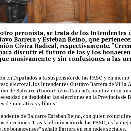
 otro peronista, se trata de los Intendentes 
stavo Barrera y Esteban Reino, que pertenec
Unión Cívica Radical, respectivamente. “Cree
ra discutir el futuro de las y los bonaeren
que masivamente y sin confusiones a las ur
ón en Diputados a la suspensión de las PASO y en medio 
eso electoral, los Intendentes Gustavo Barrera de Villa G
eino de Balcarce (Unión Cívica Radical), mantuvieron una
necesidad de desdoblar las elecciones en la Provincia de 
es democráticas y libres”.
tendente de Balcarce Esteban Reino, con quien coincidimo
as elecciones. Tras la eliminación de las PASO, es la mej
e los bonaerenses” señaló Barrera en sus redes sociales.