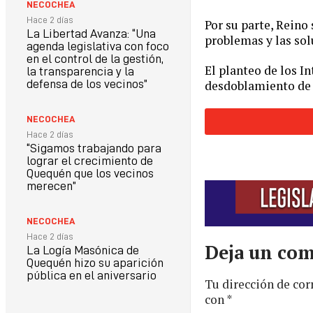
NECOCHEA
Hace 2 días
Por su parte, Reino
La Libertad Avanza: “Una
problemas y las sol
agenda legislativa con foco
en el control de la gestión,
El planteo de los I
la transparencia y la
desdoblamiento de l
defensa de los vecinos”
NECOCHEA
Hace 2 días
“Sigamos trabajando para
lograr el crecimiento de
Quequén que los vecinos
merecen”
NECOCHEA
Hace 2 días
Deja un com
La Logía Masónica de
Quequén hizo su aparición
pública en el aniversario
Tu dirección de cor
con
*